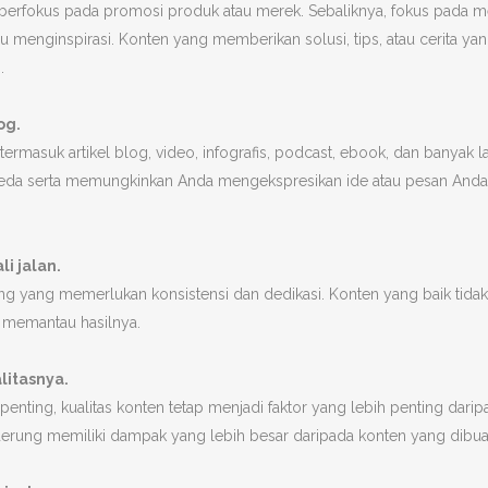
us berfokus pada promosi produk atau merek. Sebaliknya, fokus pada
menginspirasi. Konten yang memberikan solusi, tips, atau cerita yang
.
og.
termasuk artikel blog, video, infografis, podcast, ebook, dan banya
da serta memungkinkan Anda mengekspresikan ide atau pesan Anda 
i jalan.
g yang memerlukan konsistensi dan dedikasi. Konten yang baik tidak h
s memantau hasilnya.
litasnya.
enting, kualitas konten tetap menjadi faktor yang lebih penting darip
derung memiliki dampak yang lebih besar daripada konten yang dibu