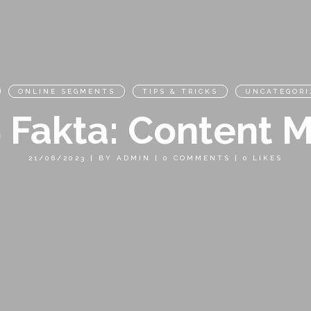
,
ONLINE SEGMENTS
,
TIPS & TRICKS
,
UNCATEGORI
 Fakta: Content 
21/06/2023
|
BY
ADMIN
|
0 COMMENTS
|
0
LIKES